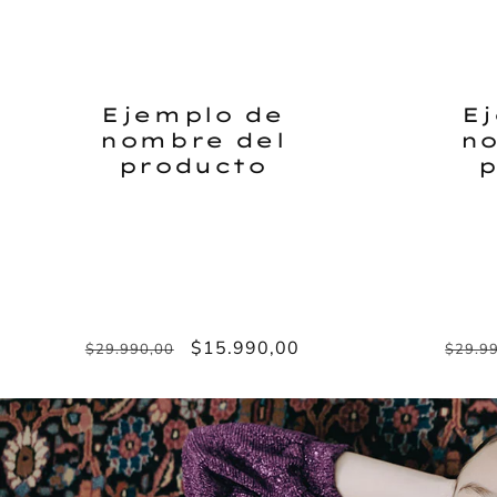
Ejemplo de
E
nombre del
no
producto
p
Precio
Precio
$15.990,00
Preci
$29.990,00
$29.9
habitual
de
habit
oferta