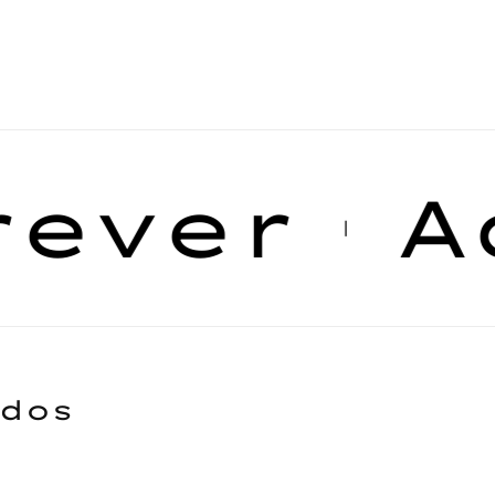
ver
Ade
|
ados