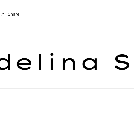
Share
lina So