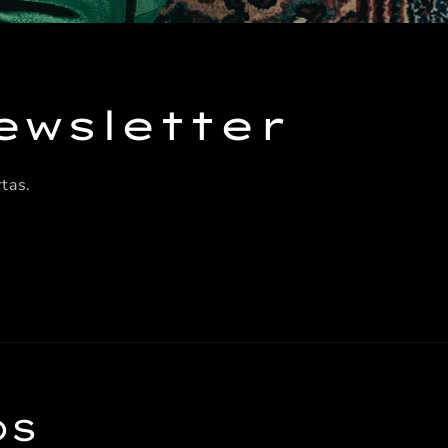
ewsletter
tas.
OS