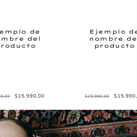
jemplo de
Ejemplo d
mbre del
nombre de
roducto
producto
o
Precio
$15.990,00
Precio
Precio
$15.990
90,00
$29.990,00
ual
de
habitual
de
oferta
oferta