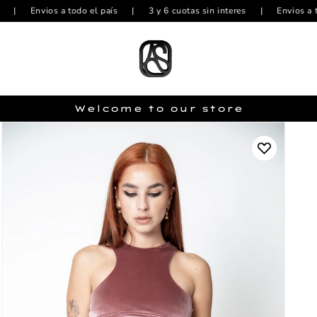
Envios a todo el país
|
3 y 6 cuotas sin interes
|
Envios a todo e
Welcome to our store
Add
to
Wishlist