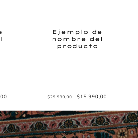
e
Ejemplo de
l
nombre del
producto
,00
Precio
Precio
$15.990,00
$29.990,00
habitual
de
oferta