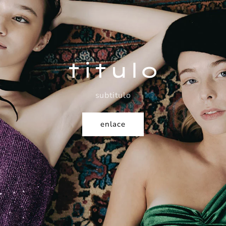
titulo
subtitulo
enlace