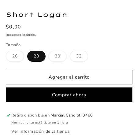
Short Logan
Precio
$0,00
habitual
Impuesto incluido.
Tamaño
Variante
Variante
Variante
26
28
30
32
agotada
agotada
agotada
o
o
o
no
no
no
disponible
disponible
disponible
Agregar al carrito
Comprar ahora
Retiro disponible en
Marcial Candioti 3466
Normalmente está listo en 1 hora
Ver información de la tienda