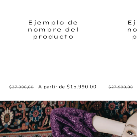
Ejemplo de
E
nombre del
no
producto
p
Precio
Precio
A partir de $15.990,00
Precio
$27.990,00
$27.990,00
habitual
de
habitual
oferta