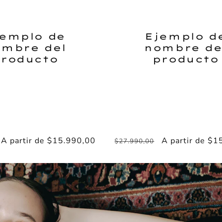
jemplo de
Ejemplo d
mbre del
nombre de
roducto
producto
Precio
A partir de $15.990,00
Precio
Precio
A partir de $1
$27.990,00
de
habitual
de
oferta
oferta