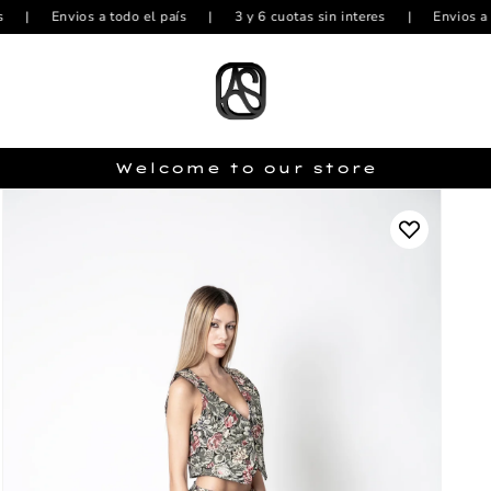
Envios a todo el país
|
3 y 6 cuotas sin interes
|
Envios a todo el
Welcome to our store
Add
to
Wishlist