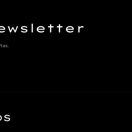
ewsletter
tas.
OS