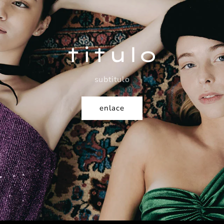
titulo
subtitulo
enlace