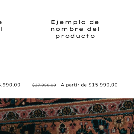
e
Ejemplo de
l
nombre del
producto
5.990,00
Precio
Precio
A partir de $15.990,00
$27.990,00
habitual
de
oferta